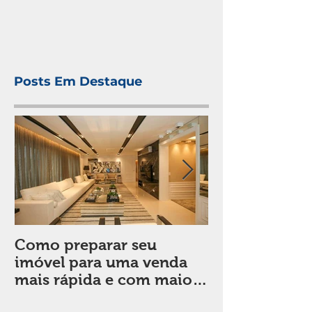
Posts Em Destaque
Como preparar seu
Sala de estar:
imóvel para uma venda
em considera
mais rápida e com maior
de decorar
valorização