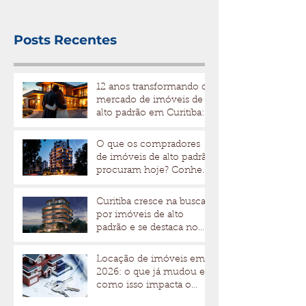
Posts Recentes
12 anos transformando o
mercado de imóveis de
alto padrão em Curitiba: a
trajetória da Bidese
Imóveis
O que os compradores
de imóveis de alto padrão
procuram hoje? Conheça
os fatores que
impulsionam valor e
Curitiba cresce na busca
liquidez
por imóveis de alto
padrão e se destaca no
mercado imobiliário
Locação de imóveis em
2026: o que já mudou e
como isso impacta o
mercado de alto padrão