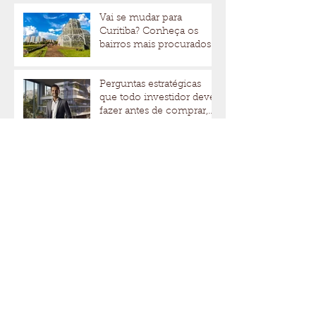
Vai se mudar para
Curitiba? Conheça os
bairros mais procurados
para morar ou abrir um
negócio
Perguntas estratégicas
que todo investidor deve
fazer antes de comprar,
alugar ou investir em um
imóvel de alto padrão
Valorização do mercado
imobiliário brasileiro
reforça o imóvel como
um investimento seguro
Locação de imóveis:
quais são os direitos e
obrigações de
proprietários e
inquilinos?
Fim de ano: por que a
procura por imóveis
aumenta e como