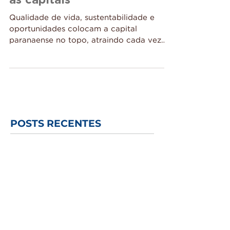
Curitiba é destaque entre
as capitais
Qualidade de vida, sustentabilidade e
oportunidades colocam a capital
paranaense no topo, atraindo cada vez
mais pessoas a investir em...
POSTS RECENTES
12 anos transformando o
mercado de imóveis de alto
padrão em Curitiba: a trajetória
da Bidese Imóveis