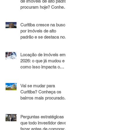
de imóveis de alto padrão
procuram hoje? Conheça
os fatores que
impulsionam valor e
Curitiba cresce na busca
liquidez
por imóveis de alto
padrão e se destaca no
mercado imobiliário
Locação de imóveis em
2026: o que já mudou e
como isso impacta o
mercado de alto padrão
Vai se mudar para
Curitiba? Conheça os
bairros mais procurados
para morar ou abrir um
negócio
Perguntas estratégicas
que todo investidor deve
fazer antes de comprar,