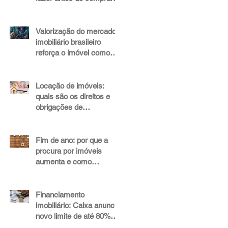
alugar ou investir em um
imóvel de alto padrão
Valorização do mercado
imobiliário brasileiro
reforça o imóvel como
um investimento seguro
Locação de imóveis:
quais são os direitos e
obrigações de
proprietários e inquilinos?
Fim de ano: por que a
procura por imóveis
aumenta e como
aproveitar esse momento
Financiamento
imobiliário: Caixa anuncia
novo limite de até 80%
para imóveis