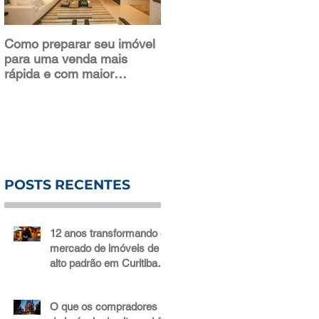
Como preparar seu imóvel
Sala de estar: o que levar
para uma venda mais
em consideração na hora
rápida e com maior
de decorar
valorização
POSTS RECENTES
12 anos transformando o
mercado de imóveis de
alto padrão em Curitiba: a
trajetória da Bidese
Imóveis
O que os compradores