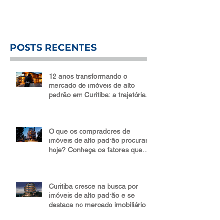
Saiba mais! Será que o fim de ano é um
bom momento para vender, comprar ou
alugar um imóvel? Apesar da impressão
comum de que o mercado desacelera,
esse período costuma ser um dos mais
favoráveis para movimentações
imobiliárias. Nos últimos meses do ano, o
POSTS RECENTES
setor ganha uma dinâmica própria que
beneficia proprietários, investidores e
12 anos transformando o
locatários. É uma fase em qu
mercado de imóveis de alto
padrão em Curitiba: a trajetória
da Bidese Imóveis
O que os compradores de
imóveis de alto padrão procuram
hoje? Conheça os fatores que
impulsionam valor e liquidez
Curitiba cresce na busca por
imóveis de alto padrão e se