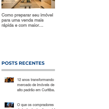
Como preparar seu imóvel
Sala de estar: o que levar
para uma venda mais
em consideração na hora
rápida e com maior
de decorar
valorização
POSTS RECENTES
12 anos transformando o
mercado de imóveis de
alto padrão em Curitiba: a
trajetória da Bidese
Imóveis
O que os compradores