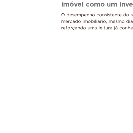
imóvel como um inve
O desempenho consistente do se
mercado imobiliário, mesmo dia
reforçando uma leitura já conh
imobiliário brasileiro: o imóvel
econômicos com solidez. Mesmo
seletividade no crédito, o ano