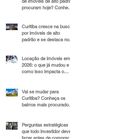
de imóveis de alto padrão
procuram hoje? Conheça
os fatores que
impulsionam valor e
Curitiba cresce na busca
liquidez
por imóveis de alto
padrão e se destaca no
mercado imobiliário
Locação de imóveis em
2026: o que já mudou e
como isso impacta o
mercado de alto padrão
Vai se mudar para
Curitiba? Conheça os
bairros mais procurados
para morar ou abrir um
negócio
Perguntas estratégicas
que todo investidor deve
fazer antes de comprar,