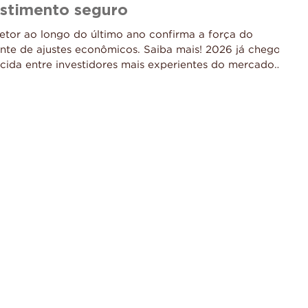
stimento seguro
tor ao longo do último ano confirma a força do
nte de ajustes econômicos. Saiba mais! 2026 já chegou
ecida entre investidores mais experientes do mercado
 segue sendo um ativo capaz de atravessar ciclos
 em um cenário marcado por juros elevados e maior
 anterior se encerrou com um movimento consist