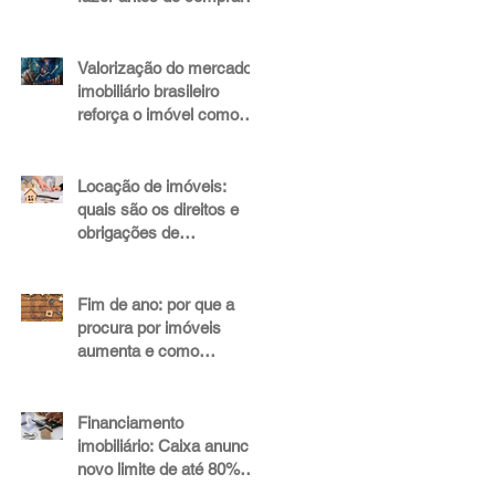
alugar ou investir em um
imóvel de alto padrão
Valorização do mercado
imobiliário brasileiro
reforça o imóvel como
um investimento seguro
Locação de imóveis:
quais são os direitos e
obrigações de
proprietários e inquilinos?
Fim de ano: por que a
procura por imóveis
aumenta e como
aproveitar esse momento
Financiamento
imobiliário: Caixa anuncia
novo limite de até 80%
para imóveis