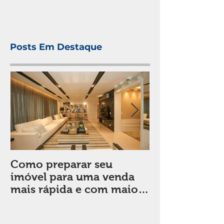
Posts Em Destaque
Como preparar seu
Sala de estar:
imóvel para uma venda
em considera
mais rápida e com maior
de decorar
valorização