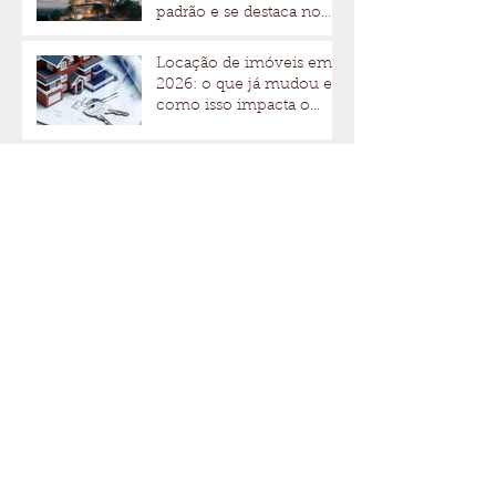
padrão e se destaca no
mercado imobiliário
Locação de imóveis em
2026: o que já mudou e
como isso impacta o
mercado de alto padrão
Vai se mudar para
Curitiba? Conheça os
bairros mais procurados
para morar ou abrir um
negócio
Perguntas estratégicas
que todo investidor deve
fazer antes de comprar,
alugar ou investir em um
imóvel de alto padrão
Valorização do mercado
imobiliário brasileiro
reforça o imóvel como
um investimento seguro
Locação de imóveis: