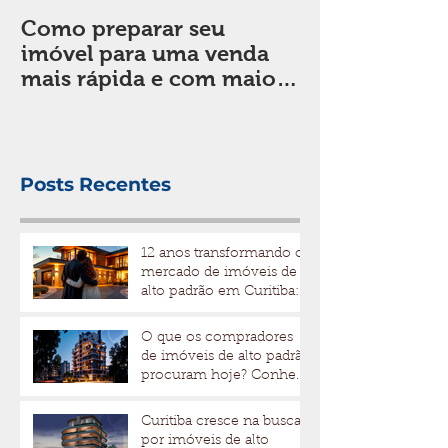
Como preparar seu
Sala de estar:
imóvel para uma venda
em considera
mais rápida e com maior
de decorar
valorização
Posts Recentes
12 anos transformando o
mercado de imóveis de
alto padrão em Curitiba: a
trajetória da Bidese
Imóveis
O que os compradores
de imóveis de alto padrão
procuram hoje? Conheça
os fatores que
impulsionam valor e
Curitiba cresce na busca
liquidez
por imóveis de alto