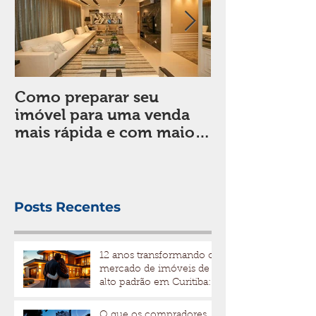
Como preparar seu
Sala de estar:
imóvel para uma venda
em considera
mais rápida e com maior
de decorar
valorização
Posts Recentes
12 anos transformando o
mercado de imóveis de
alto padrão em Curitiba: a
trajetória da Bidese
Imóveis
O que os compradores