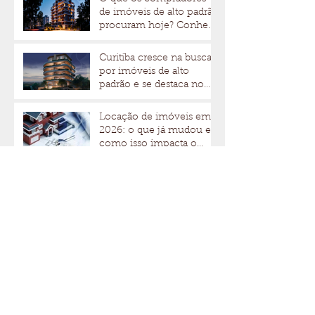
de imóveis de alto padrão
procuram hoje? Conheça
os fatores que
impulsionam valor e
Curitiba cresce na busca
liquidez
por imóveis de alto
padrão e se destaca no
mercado imobiliário
Locação de imóveis em
2026: o que já mudou e
como isso impacta o
mercado de alto padrão
Vai se mudar para
Curitiba? Conheça os
bairros mais procurados
para morar ou abrir um
negócio
Perguntas estratégicas
que todo investidor deve
fazer antes de comprar,
alugar ou investir em um
imóvel de alto padrão