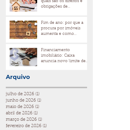
quais são os direitos e
obrigações de
proprietários e
inquilinos?
Fim de ano: por que a
procura por imóveis
aumenta e como
aproveitar esse momento
Financiamento
imobiliário: Caixa
anuncia novo limite de
até 80% para imóveis
Arquivo
julho de 2026
(1)
1 post
junho de 2026
(1)
1 post
maio de 2026
(1)
1 post
abril de 2026
(1)
1 post
março de 2026
(1)
1 post
fevereiro de 2026
(1)
1 post