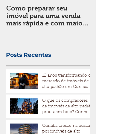
Como preparar seu
Sala de estar:
imóvel para uma venda
em considera
mais rápida e com maior
de decorar
valorização
Posts Recentes
12 anos transformando o
mercado de imóveis de
alto padrão em Curitiba: a
trajetória da Bidese
Imóveis
O que os compradores
de imóveis de alto padrão
procuram hoje? Conheça
os fatores que
impulsionam valor e
Curitiba cresce na busca
liquidez
por imóveis de alto