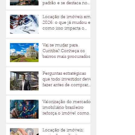
padrão e se destaca no
mercado imobiliário
Locação de imóveis em
2026: o que já mudou e
como isso impacta o
mercado de alto padrão
Vai se mudar para
Curitiba? Conheça os
bairros mais procurados
para morar ou abrir um
negócio
Perguntas estratégicas
que todo investidor deve
fazer antes de comprar,
alugar ou investir em um
imóvel de alto padrão
Valorização do mercado
imobiliário brasileiro
reforça o imóvel como
um investimento seguro
Locação de imóveis: