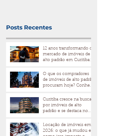
valorização
Posts Recentes
12 anos transformando o
mercado de imóveis de
alto padrão em Curitiba: a
trajetória da Bidese
Imóveis
O que os compradores
de imóveis de alto padrão
procuram hoje? Conheça
os fatores que
impulsionam valor e
Curitiba cresce na busca
liquidez
por imóveis de alto
padrão e se destaca no
mercado imobiliário
Locação de imóveis em
2026: o que já mudou e