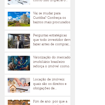
como isso impacta o
mercado de alto padrão
Vai se mudar para
Curitiba? Conheça os
bairros mais procurados
para morar ou abrir um
negócio
Perguntas estratégicas
que todo investidor deve
fazer antes de comprar,
alugar ou investir em um
imóvel de alto padrão
Valorização do mercado
imobiliário brasileiro
reforça o imóvel como
um investimento seguro
Locação de imóveis:
quais são os direitos e
obrigações de
proprietários e
inquilinos?
Fim de ano: por que a