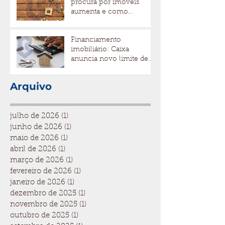
procura por imóveis
aumenta e como
aproveitar esse momento
Financiamento
imobiliário: Caixa
anuncia novo limite de
até 80% para imóveis
Arquivo
julho de 2026
(1)
1 post
junho de 2026
(1)
1 post
maio de 2026
(1)
1 post
abril de 2026
(1)
1 post
março de 2026
(1)
1 post
fevereiro de 2026
(1)
1 post
janeiro de 2026
(1)
1 post
dezembro de 2025
(1)
1 post
novembro de 2025
(1)
1 post
outubro de 2025
(1)
1 post