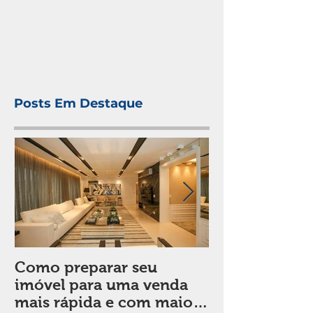
Posts Em Destaque
Como preparar seu
Sala de estar:
imóvel para uma venda
em considera
mais rápida e com maior
de decorar